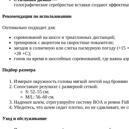
голографические
серебристые
вставки
создают
эффектны
Рекомендации
по
использованию
Оптимально
подходит
для:
соревнований
на
шоссе
и
триатлонных
дистанций;
тренировок
с
акцентом
на
скоростные
показатели;
заездов
в
солнечную
или
слегка
пасмурную
погоду
(
+
15
+
28
∘
C
);
гонок
на
время
и
шоссейных
соревнований,
где
важна
аэр
Подбор
размера
Измерьте
окружность
головы
мягкой
лентой
над
бровями
Сопоставьте
результат
с
размерной
сеткой:
S:
52–55
см;
M/L:
56–60
см.
Наденьте
шлем,
отрегулируйте
систему
BOA
и
ремни
Fidl
Убедитесь,
что
шлем
сидит
плотно,
но
не
сдавливает,
не
с
Уход
и
обслуживание