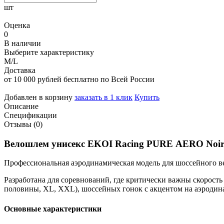
шт
Оценка
0
В наличии
Выберите характеристику
M/L
Доставка
от 10 000 рублей бесплатно по Всей России
Добавлен в корзину
заказать в 1 клик
Купить
Описание
Спецификации
Отзывы (0)
Велошлем
унисекс
EKOI
Racing
PURE
AERO
Noi
Профессиональная
аэродинамическая
модель
для
шоссейного
в
Разработана
для
соревнований,
где
критически
важны
скорость
половины,
XL,
XXL),
шоссейных
гонок
с
акцентом
на
аэродин
Основные
характеристики