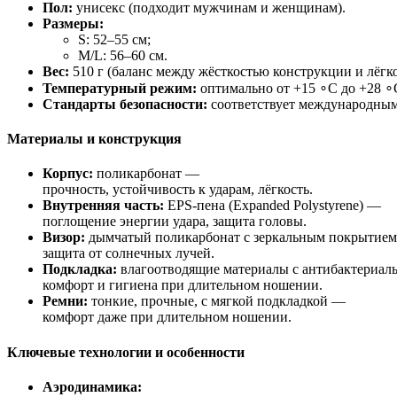
Пол:
унисекс
(подходит
мужчинам
и
женщинам).
Размеры:
S:
52–55
см;
M/L:
56–60
см.
Вес:
510
г
(баланс
между
жёсткостью
конструкции
и
лёгко
Температурный
режим:
оптимально
от
+
15
∘
C
до
+
28
∘
Стандарты
безопасности:
соответствует
международны
Материалы
и
конструкция
Корпус:
поликарбонат
—
прочность,
устойчивость
к
ударам,
лёгкость.
Внутренняя
часть:
EPS‑пена
(Expanded
Polystyrene)
—
поглощение
энергии
удара,
защита
головы.
Визор:
дымчатый
поликарбонат
с
зеркальным
покрытием
защита
от
солнечных
лучей.
Подкладка:
влагоотводящие
материалы
с
антибактериал
комфорт
и
гигиена
при
длительном
ношении.
Ремни:
тонкие,
прочные,
с
мягкой
подкладкой
—
комфорт
даже
при
длительном
ношении.
Ключевые
технологии
и
особенности
Аэродинамика: