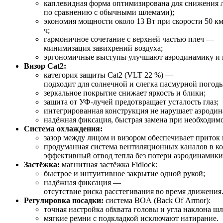
каплевидная
форма
оптимизирована
для
снижения
л
по
сравнению
с
обычными
шлемами);
экономия
мощности
около
13
Вт
при
скорости
50
км
ч;
гармоничное
сочетание
с
верхней
частью
плеч
—
минимизация
завихрений
воздуха;
эргономичные
выступы
улучшают
аэродинамику
и
Визор
Cat2:
категория
защиты
Cat2
(VLT
22
%) —
подходит
для
солнечной
и
слегка
пасмурной
погоды
зеркальное
покрытие
снижает
яркость
и
блики;
защита
от
УФ‑лучей
предотвращает
усталость
глаз;
интегрированная
конструкция
не
нарушает
аэродин
надёжная
фиксация,
быстрая
замена
при
необходимо
Система
охлаждения:
зазор
между
лицом
и
визором
обеспечивает
приток
продуманная
система
вентиляционных
каналов
в
ко
эффективный
отвод
тепла
без
потери
аэродинамики
Застёжка:
магнитная
застёжка
Fidlock:
быстрое
и
интуитивное
закрытие
одной
рукой;
надёжная
фиксация
—
отсутствие
риска
расстегивания
во
время
движения
Регулировка
посадки:
система
BOA
(Back
Of
Armor):
точная
настройка
обхвата
головы
и
угла
наклона
шл
мягкие
ремни
с
подкладкой
исключают
натирание.