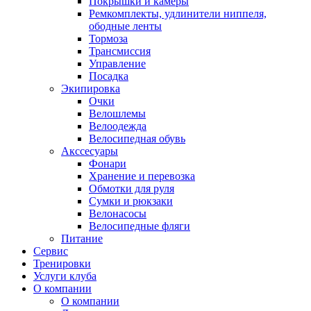
Покрышки и камеры
Ремкомплекты, удлинители ниппеля,
ободные ленты
Тормоза
Трансмиссия
Управление
Посадка
Экипировка
Очки
Велошлемы
Велоодежда
Велосипедная обувь
Акссесуары
Фонари
Хранение и перевозка
Обмотки для руля
Сумки и рюкзаки
Велонасосы
Велосипедные фляги
Питание
Сервис
Тренировки
Услуги клуба
О компании
О компании