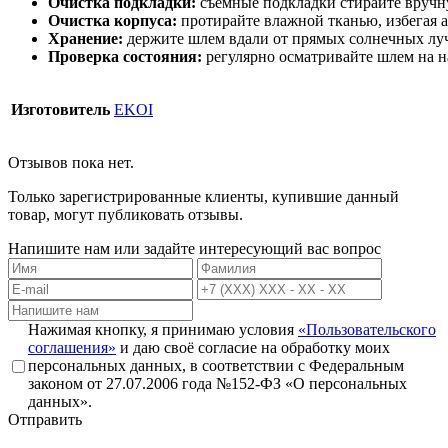
Очистка
подкладки:
съёмные
подкладки
стирайте
вручн
Очистка
корпуса:
протирайте
влажной
тканью,
избегая
а
Хранение:
держите
шлем
вдали
от
прямых
солнечных
лу
Проверка
состояния:
регулярно
осматривайте
шлем
на
н
Изготовитель
EKOI
Отзывов пока нет.
Только зарегистрированные клиенты, купившие данный
товар, могут публиковать отзывы.
Напишите нам или задайте интересующий вас вопрос
Нажимая кнопку, я принимаю условия
«Пользовательского
соглашения»
и даю своё согласие на обработку моих
персональных данных, в соответствии с Федеральным
законом от 27.07.2006 года №152-ФЗ «О персональных
данных».
Отправить