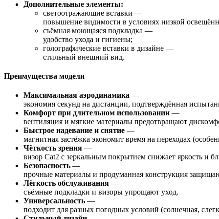
Дополнительные
элементы:
светоотражающие
вставки
—
повышение
видимости
в
условиях
низкой
освещённ
съёмная
моющаяся
подкладка
—
удобство
ухода
и
гигиены;
голографические
вставки
в
дизайне
—
стильный
внешний
вид.
Преимущества
модели
Максимальная
аэродинамика
—
экономия
секунд
на
дистанции,
подтверждённая
испытан
Комфорт
при
длительном
использовании
—
вентиляция
и
мягкие
материалы
предотвращают
дискомф
Быстрое
надевание
и
снятие
—
магнитная
застёжка
экономит
время
на
переходах
(особен
Чёткость
зрения
—
визор
Cat2
с
зеркальным
покрытием
снижает
яркость
и
бл
Безопасность
—
прочные
материалы
и
продуманная
конструкция
защища
Лёгкость
обслуживания
—
съёмные
подкладки
и
визоры
упрощают
уход.
Универсальность
—
подходит
для
разных
погодных
условий
(солнечная,
слегк
Стильный
дизайн
—