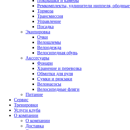
Покрышки и камеры
Ремкомплекты, удлинители ниппеля, ободные
Тормоза
Трансмиссия
Управление
Посадка
Экипировка
Очки
Велошлемы
Велоодежда
Велосипедная обувь
Акссесуары
Фонари
Хранение и перевозка
Обмотки для руля
Сумки и рюкзаки
Велонасосы
Велосипедные фляги
Питание
Сервис
Тренировки
Услуги клуба
О компании
О компании
Доставка