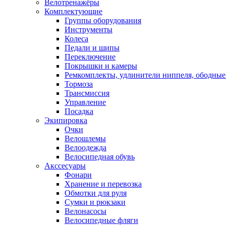
Велотренажёры
Комплектующие
Группы оборудования
Инструменты
Колеса
Педали и шипы
Переключение
Покрышки и камеры
Ремкомплекты, удлинители ниппеля, ободные
Тормоза
Трансмиссия
Управление
Посадка
Экипировка
Очки
Велошлемы
Велоодежда
Велосипедная обувь
Акссесуары
Фонари
Хранение и перевозка
Обмотки для руля
Сумки и рюкзаки
Велонасосы
Велосипедные фляги