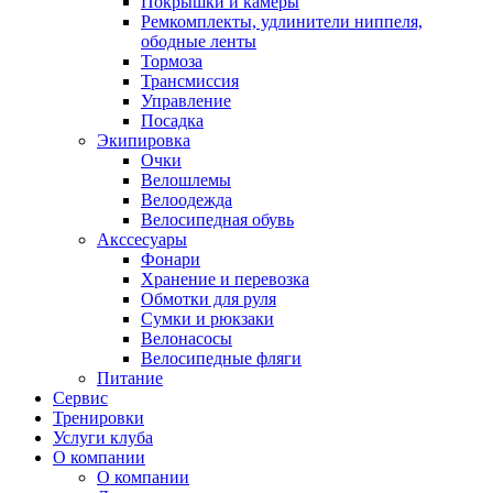
Покрышки и камеры
Ремкомплекты, удлинители ниппеля,
ободные ленты
Тормоза
Трансмиссия
Управление
Посадка
Экипировка
Очки
Велошлемы
Велоодежда
Велосипедная обувь
Акссесуары
Фонари
Хранение и перевозка
Обмотки для руля
Сумки и рюкзаки
Велонасосы
Велосипедные фляги
Питание
Сервис
Тренировки
Услуги клуба
О компании
О компании