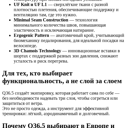
UF Knit и UF L1
— сверхлёгкие ткани с разной
плотностью плетения, обеспечивающие поддержку и
вентиляцию там, где это нужно.
Minimal Seam Construction
— технология
минимального количества швов, повышающая
эластичность и исключающая натирание.
Ergogenic Pattern
— анатомичный крой, учитывающий
биомеханику педалирования, для идеальной посадки на
велосипеде.
3D Chamois Technology
— инновационные вставки в
шортах с поддержкой разных зон давления, снижают
усталость и риск перегрева.
Для тех, кто выбирает
функциональность, а не слой за слоем
Q36.5 создаёт экипировку, которая работает сама по себе —
без необходимости надевать три слоя, чтобы согреться или
защититься от ветра.
Это не просто одежда, а инструмент для эффективной
тренировки: лёгкий, аэродинамичный и долговечный.
Почему Q36.5 выбирают в Европе и