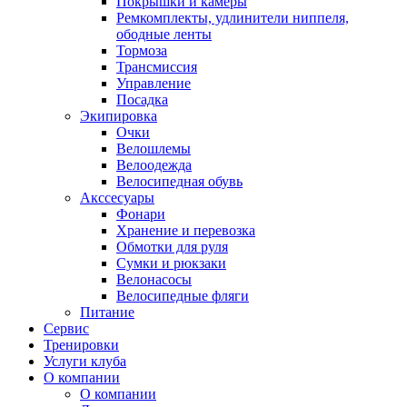
Покрышки и камеры
Ремкомплекты, удлинители ниппеля,
ободные ленты
Тормоза
Трансмиссия
Управление
Посадка
Экипировка
Очки
Велошлемы
Велоодежда
Велосипедная обувь
Акссесуары
Фонари
Хранение и перевозка
Обмотки для руля
Сумки и рюкзаки
Велонасосы
Велосипедные фляги
Питание
Сервис
Тренировки
Услуги клуба
О компании
О компании