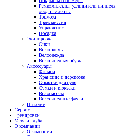
Покрышки и камеры
Ремкомплекты, удлинители ниппеля,
ободные ленты
Тормоза
Трансмиссия
Управление
Посадка
Экипировка
Очки
Велошлемы
Велоодежда
Велосипедная обувь
Акссесуары
Фонари
Хранение и перевозка
Обмотки для руля
Сумки и рюкзаки
Велонасосы
Велосипедные фляги
Питание
Сервис
Тренировки
Услуги клуба
О компании
О компании