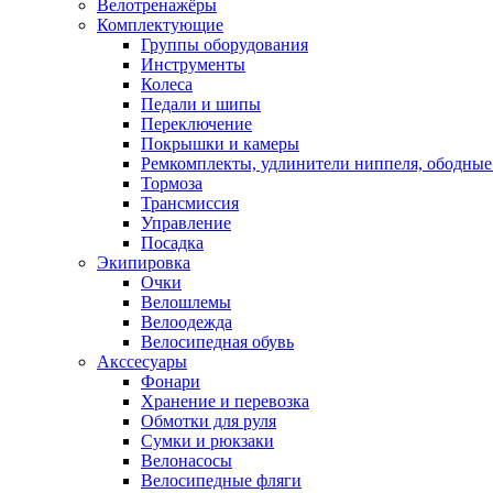
Велотренажёры
Комплектующие
Группы оборудования
Инструменты
Колеса
Педали и шипы
Переключение
Покрышки и камеры
Ремкомплекты, удлинители ниппеля, ободные
Тормоза
Трансмиссия
Управление
Посадка
Экипировка
Очки
Велошлемы
Велоодежда
Велосипедная обувь
Акссесуары
Фонари
Хранение и перевозка
Обмотки для руля
Сумки и рюкзаки
Велонасосы
Велосипедные фляги