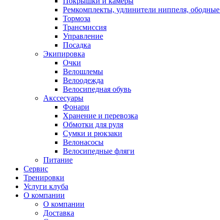
Покрышки и камеры
Ремкомплекты, удлинители ниппеля, ободные
Тормоза
Трансмиссия
Управление
Посадка
Экипировка
Очки
Велошлемы
Велоодежда
Велосипедная обувь
Акссесуары
Фонари
Хранение и перевозка
Обмотки для руля
Сумки и рюкзаки
Велонасосы
Велосипедные фляги
Питание
Сервис
Тренировки
Услуги клуба
О компании
О компании
Доставка