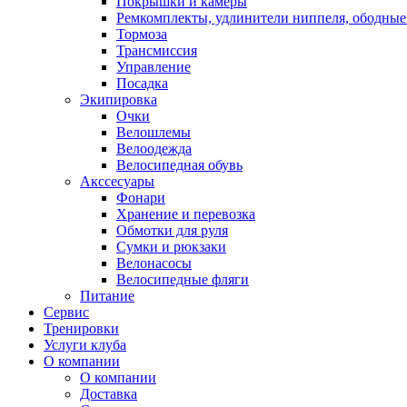
Покрышки и камеры
Ремкомплекты, удлинители ниппеля, ободные
Тормоза
Трансмиссия
Управление
Посадка
Экипировка
Очки
Велошлемы
Велоодежда
Велосипедная обувь
Акссесуары
Фонари
Хранение и перевозка
Обмотки для руля
Сумки и рюкзаки
Велонасосы
Велосипедные фляги
Питание
Сервис
Тренировки
Услуги клуба
О компании
О компании
Доставка