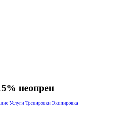
15% неопрен
ание
Услуги
Тренировки
Экипировка