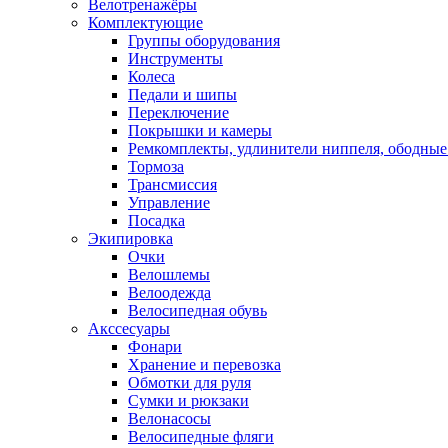
Велотренажёры
Комплектующие
Группы оборудования
Инструменты
Колеса
Педали и шипы
Переключение
Покрышки и камеры
Ремкомплекты, удлинители ниппеля, ободные
Тормоза
Трансмиссия
Управление
Посадка
Экипировка
Очки
Велошлемы
Велоодежда
Велосипедная обувь
Акссесуары
Фонари
Хранение и перевозка
Обмотки для руля
Сумки и рюкзаки
Велонасосы
Велосипедные фляги