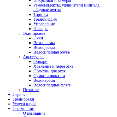
Покрышки и камеры
Ремкомплекты, удлинители ниппеля,
ободные ленты
Тормоза
Трансмиссия
Управление
Посадка
Экипировка
Очки
Велошлемы
Велоодежда
Велосипедная обувь
Акссесуары
Фонари
Хранение и перевозка
Обмотки для руля
Сумки и рюкзаки
Велонасосы
Велосипедные фляги
Питание
Сервис
Тренировки
Услуги клуба
О компании
О компании