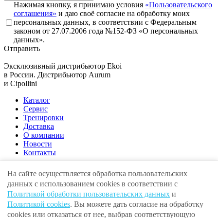
Нажимая кнопку, я принимаю условия
«Пользовательского
соглашения»
и даю своё согласие на обработку моих
персональных данных, в соответствии с Федеральным
законом от 27.07.2006 года №152-ФЗ «О персональных
данных».
Отправить
Эксклюзивный дистрибьютор
Ekoi
в России. Дистрибьютор
Aurum
и
Cipollini
Каталог
Сервис
Тренировки
Доставка
О компании
Новости
Контакты
На сайте осуществляется обработка пользовательских
данных с использованием cookies в соответствии с
Адрес:
г. Москва , ул. Крылатская, 10
Политикой обработки пользовательских данных
и
E-mail:
info@volgaunion.com
Политикой cookies
. Вы можете дать согласие на обработку
Телефон:
+7 (495) 279-25-00
© 2010 · 2026 ООО «Волга Юнион» ИНН 7707444042
cookies или отказаться от нее, выбрав соответствующую