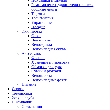
Покрышки и камеры
Ремкомплекты, удлинители ниппеля,
ободные ленты
Тормоза
Трансмиссия
Управление
Посадка
Экипировка
Очки
Велошлемы
Велоодежда
Велосипедная обувь
Акссесуары
Фонари
Хранение и перевозка
Обмотки для руля
Сумки и рюкзаки
Велонасосы
Велосипедные фляги
Питание
Сервис
Тренировки
Услуги клуба
О компании
О компании