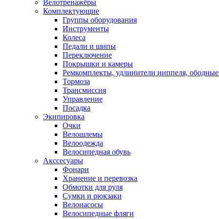
Велотренажёры
Комплектующие
Группы оборудования
Инструменты
Колеса
Педали и шипы
Переключение
Покрышки и камеры
Ремкомплекты, удлинители ниппеля, ободные
Тормоза
Трансмиссия
Управление
Посадка
Экипировка
Очки
Велошлемы
Велоодежда
Велосипедная обувь
Акссесуары
Фонари
Хранение и перевозка
Обмотки для руля
Сумки и рюкзаки
Велонасосы
Велосипедные фляги