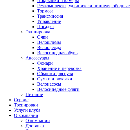
Покрышки и камеры
Ремкомплекты, удлинители ниппеля, ободные
Тормоза
Трансмиссия
Управление
Посадка
Экипировка
Очки
Велошлемы
Велоодежда
Велосипедная обувь
Акссесуары
Фонари
Хранение и перевозка
Обмотки для руля
Сумки и рюкзаки
Велонасосы
Велосипедные фляги
Питание
Сервис
Тренировки
Услуги клуба
О компании
О компании
Доставка