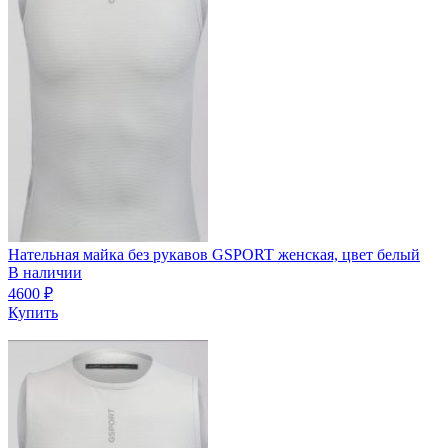
Нательная майка без рукавов GSPORT женская, цвет белый
В наличии
4600
₽
Купить