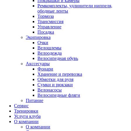
Покрышки и камеры
Ремкомплекты, удлинители ниппеля,
ободные ленты
Тормоза
Трансмиссия
Управление
Посадка
Экипировка
Очки
Велошлемы
Велоодежда
Велосипедная обувь
Акссесуары
Фонари
Хранение и перевозка
Обмотки для руля
Сумки и рюкзаки
Велонасосы
Велосипедные фляги
Питание
Сервис
Тренировки
Услуги клуба
О компании
О компании