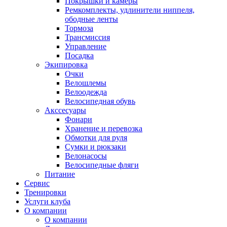
Покрышки и камеры
Ремкомплекты, удлинители ниппеля,
ободные ленты
Тормоза
Трансмиссия
Управление
Посадка
Экипировка
Очки
Велошлемы
Велоодежда
Велосипедная обувь
Акссесуары
Фонари
Хранение и перевозка
Обмотки для руля
Сумки и рюкзаки
Велонасосы
Велосипедные фляги
Питание
Сервис
Тренировки
Услуги клуба
О компании
О компании