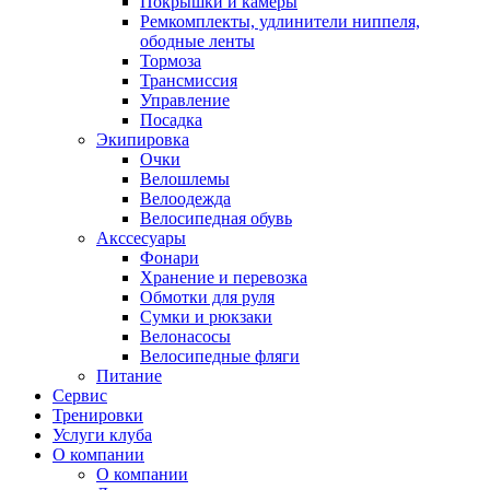
Покрышки и камеры
Ремкомплекты, удлинители ниппеля,
ободные ленты
Тормоза
Трансмиссия
Управление
Посадка
Экипировка
Очки
Велошлемы
Велоодежда
Велосипедная обувь
Акссесуары
Фонари
Хранение и перевозка
Обмотки для руля
Сумки и рюкзаки
Велонасосы
Велосипедные фляги
Питание
Сервис
Тренировки
Услуги клуба
О компании
О компании