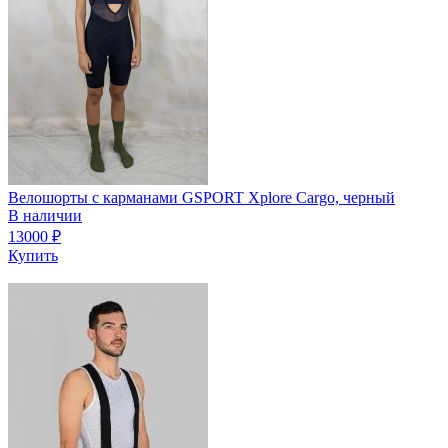
Велошорты с карманами GSPORT Xplore Cargo, черный
В наличии
13000
₽
Купить