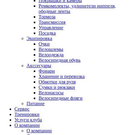
Покрышки и камеры
Ремкомплекты, удлинители ниппеля,
ободные ленты
Тормоза
Трансмиссия
Управление
Посадка
Экипировка
Очки
Велошлемы
Велоодежда
Велосипедная обувь
Акссесуары
Фонари
Хранение и перевозка
Обмотки для руля
Сумки и рюкзаки
Велонасосы
Велосипедные фляги
Питание
Сервис
Тренировки
Услуги клуба
О компании
О компании