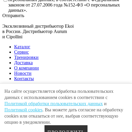
законом от 27.07.2006 года №152-ФЗ «О персональных
данных».
Отправить
Эксклюзивный дистрибьютор
Ekoi
в России. Дистрибьютор
Aurum
и
Cipollini
Каталог
Сервис
Тренировки
Доставка
О компании
Новости
Контакты
На сайте осуществляется обработка пользовательских
данных с использованием cookies в соответствии с
Адрес:
г. Москва , ул. Крылатская, 10
Политикой обработки пользовательских данных
и
E-mail:
info@volgaunion.com
Телефон:
+7 (495) 279-25-00
Политикой cookies
. Вы можете дать согласие на обработку
© 2010 · 2026 ООО «Волга Юнион» ИНН 7707444042
cookies или отказаться от нее, выбрав соответствующую
Пользовательское соглашение
Политика обработки
опцию в уведомлении.
персональных данных
Разработка и продвижение сайта