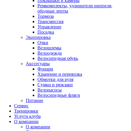
Покрышки и камеры
Ремкомплекты, удлинители ниппеля,
ободные ленты
Тормоза
Трансмиссия
Управление
Посадка
Экипировка
Очки
Велошлемы
Велоодежда
Велосипедная обувь
Акссесуары
Фонари
Хранение и перевозка
Обмотки для руля
Сумки и рюкзаки
Велонасосы
Велосипедные фляги
Питание
Сервис
Тренировки
Услуги клуба
О компании
О компании