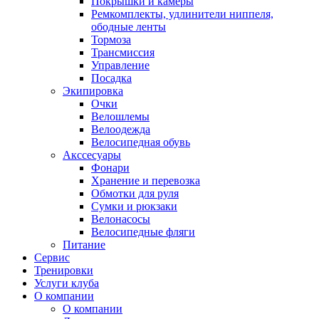
Покрышки и камеры
Ремкомплекты, удлинители ниппеля,
ободные ленты
Тормоза
Трансмиссия
Управление
Посадка
Экипировка
Очки
Велошлемы
Велоодежда
Велосипедная обувь
Акссесуары
Фонари
Хранение и перевозка
Обмотки для руля
Сумки и рюкзаки
Велонасосы
Велосипедные фляги
Питание
Сервис
Тренировки
Услуги клуба
О компании
О компании