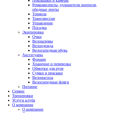
Покрышки и камеры
Ремкомплекты, удлинители ниппеля,
ободные ленты
Тормоза
Трансмиссия
Управление
Посадка
Экипировка
Очки
Велошлемы
Велоодежда
Велосипедная обувь
Акссесуары
Фонари
Хранение и перевозка
Обмотки для руля
Сумки и рюкзаки
Велонасосы
Велосипедные фляги
Питание
Сервис
Тренировки
Услуги клуба
О компании
О компании