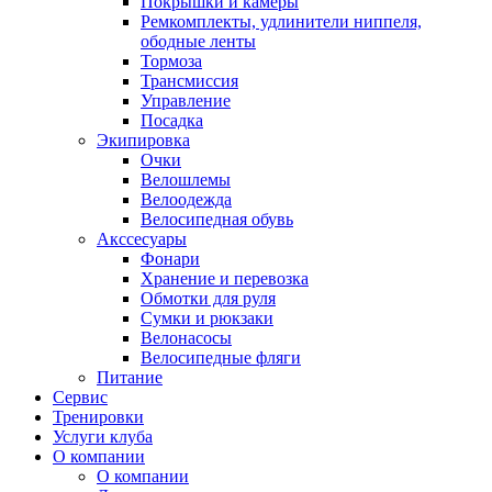
Покрышки и камеры
Ремкомплекты, удлинители ниппеля,
ободные ленты
Тормоза
Трансмиссия
Управление
Посадка
Экипировка
Очки
Велошлемы
Велоодежда
Велосипедная обувь
Акссесуары
Фонари
Хранение и перевозка
Обмотки для руля
Сумки и рюкзаки
Велонасосы
Велосипедные фляги
Питание
Сервис
Тренировки
Услуги клуба
О компании
О компании