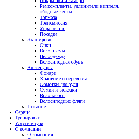
Покрышки и камеры
Ремкомплекты, удлинители ниппеля,
ободные ленты
Тормоза
Трансмиссия
Управление
Посадка
Экипировка
Очки
Велошлемы
Велоодежда
Велосипедная обувь
Акссесуары
Фонари
Хранение и перевозка
Обмотки для руля
Сумки и рюкзаки
Велонасосы
Велосипедные фляги
Питание
Сервис
Тренировки
Услуги клуба
О компании
О компании