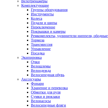
Велотренажёры
Комплектующие
Группы оборудования
Инструменты
Колеса
Педали и шипы
Переключение
Покрышки и камеры
Ремкомплекты, удлинители ниппеля, ободные
Тормоза
Трансмиссия
Управление
Посадка
Экипировка
Очки
Велошлемы
Велоодежда
Велосипедная обувь
Акссесуары
Фонари
Хранение и перевозка
Обмотки для руля
Сумки и рюкзаки
Велонасосы
Велосипедные фляги