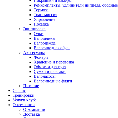
Покрышки и камеры
Ремкомплекты, удлинители ниппеля, ободные
Тормоза
Трансмиссия
Управление
Посадка
Экипировка
Очки
Велошлемы
Велоодежда
Велосипедная обувь
Акссесуары
Фонари
Хранение и перевозка
Обмотки для руля
Сумки и рюкзаки
Велонасосы
Велосипедные фляги
Питание
Сервис
Тренировки
Услуги клуба
О компании
О компании
Доставка