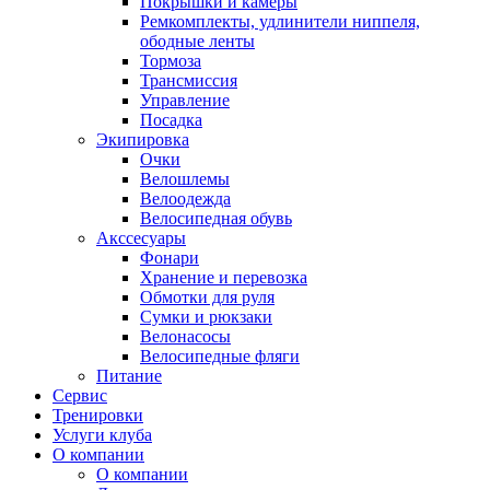
Покрышки и камеры
Ремкомплекты, удлинители ниппеля,
ободные ленты
Тормоза
Трансмиссия
Управление
Посадка
Экипировка
Очки
Велошлемы
Велоодежда
Велосипедная обувь
Акссесуары
Фонари
Хранение и перевозка
Обмотки для руля
Сумки и рюкзаки
Велонасосы
Велосипедные фляги
Питание
Сервис
Тренировки
Услуги клуба
О компании
О компании