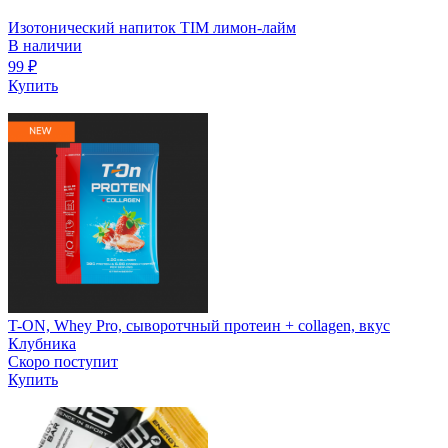
Изотонический напиток TIM лимон-лайм
В наличии
99
₽
Купить
T-ON, Whey Pro, сыворотчный протеин + collagen, вкус
Клубника
Скоро поступит
Купить