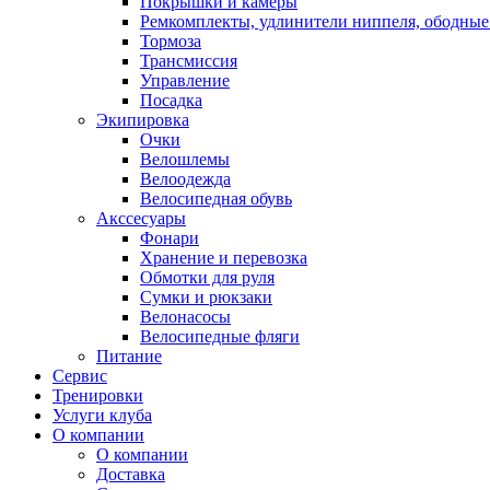
Покрышки и камеры
Ремкомплекты, удлинители ниппеля, ободные
Тормоза
Трансмиссия
Управление
Посадка
Экипировка
Очки
Велошлемы
Велоодежда
Велосипедная обувь
Акссесуары
Фонари
Хранение и перевозка
Обмотки для руля
Сумки и рюкзаки
Велонасосы
Велосипедные фляги
Питание
Сервис
Тренировки
Услуги клуба
О компании
О компании
Доставка