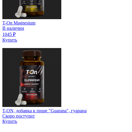
T-On Magnesium
В наличии
1045
₽
Купить
T-ON, добавка к пище "Guarana", гуарана
Скоро поступит
Купить