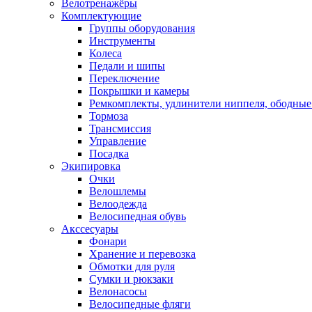
Велотренажёры
Комплектующие
Группы оборудования
Инструменты
Колеса
Педали и шипы
Переключение
Покрышки и камеры
Ремкомплекты, удлинители ниппеля, ободные
Тормоза
Трансмиссия
Управление
Посадка
Экипировка
Очки
Велошлемы
Велоодежда
Велосипедная обувь
Акссесуары
Фонари
Хранение и перевозка
Обмотки для руля
Сумки и рюкзаки
Велонасосы
Велосипедные фляги