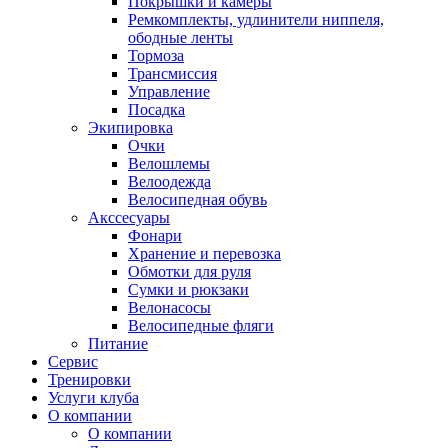
Покрышки и камеры
Ремкомплекты, удлинители ниппеля,
ободные ленты
Тормоза
Трансмиссия
Управление
Посадка
Экипировка
Очки
Велошлемы
Велоодежда
Велосипедная обувь
Акссесуары
Фонари
Хранение и перевозка
Обмотки для руля
Сумки и рюкзаки
Велонасосы
Велосипедные фляги
Питание
Сервис
Тренировки
Услуги клуба
О компании
О компании