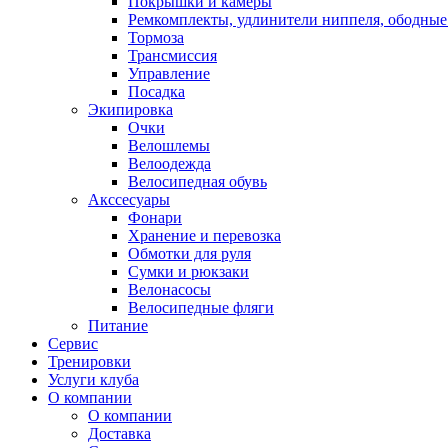
Покрышки и камеры
Ремкомплекты, удлинители ниппеля, ободные
Тормоза
Трансмиссия
Управление
Посадка
Экипировка
Очки
Велошлемы
Велоодежда
Велосипедная обувь
Акссесуары
Фонари
Хранение и перевозка
Обмотки для руля
Сумки и рюкзаки
Велонасосы
Велосипедные фляги
Питание
Сервис
Тренировки
Услуги клуба
О компании
О компании
Доставка