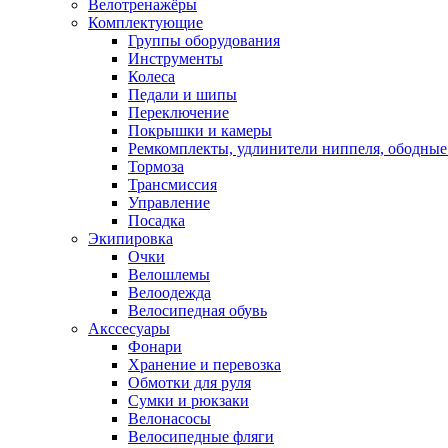
Велотренажёры
Комплектующие
Группы оборудования
Инструменты
Колеса
Педали и шипы
Переключение
Покрышки и камеры
Ремкомплекты, удлинители ниппеля, ободные
Тормоза
Трансмиссия
Управление
Посадка
Экипировка
Очки
Велошлемы
Велоодежда
Велосипедная обувь
Акссесуары
Фонари
Хранение и перевозка
Обмотки для руля
Сумки и рюкзаки
Велонасосы
Велосипедные фляги