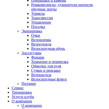
Покрышки и камеры
Ремкомплекты, удлинители ниппеля,
ободные ленты
Тормоза
Трансмиссия
Управление
Посадка
Экипировка
Очки
Велошлемы
Велоодежда
Велосипедная обувь
Акссесуары
Фонари
Хранение и перевозка
Обмотки для руля
Сумки и рюкзаки
Велонасосы
Велосипедные фляги
Питание
Сервис
Тренировки
Услуги клуба
О компании
О компании