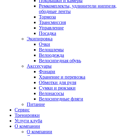
Покрышки и камеры
Ремкомплекты, удлинители ниппеля,
ободные ленты
Тормоза
Трансмиссия
Управление
Посадка
Экипировка
Очки
Велошлемы
Велоодежда
Велосипедная обувь
Акссесуары
Фонари
Хранение и перевозка
Обмотки для руля
Сумки и рюкзаки
Велонасосы
Велосипедные фляги
Питание
Сервис
Тренировки
Услуги клуба
О компании
О компании