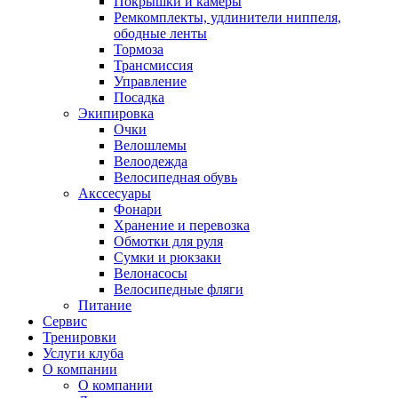
Покрышки и камеры
Ремкомплекты, удлинители ниппеля,
ободные ленты
Тормоза
Трансмиссия
Управление
Посадка
Экипировка
Очки
Велошлемы
Велоодежда
Велосипедная обувь
Акссесуары
Фонари
Хранение и перевозка
Обмотки для руля
Сумки и рюкзаки
Велонасосы
Велосипедные фляги
Питание
Сервис
Тренировки
Услуги клуба
О компании
О компании