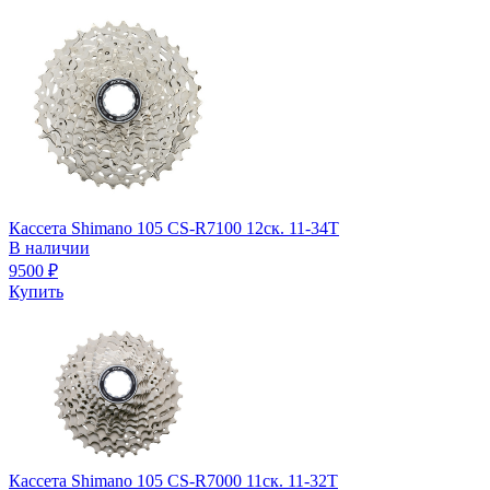
Кассета Shimano 105 CS-R7100 12ск. 11-34T
В наличии
9500
₽
Купить
Кассета Shimano 105 CS-R7000 11ск. 11-32Т