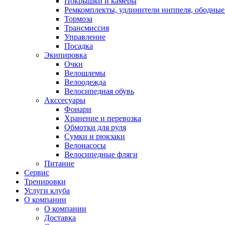
Покрышки и камеры
Ремкомплекты, удлинители ниппеля, ободные
Тормоза
Трансмиссия
Управление
Посадка
Экипировка
Очки
Велошлемы
Велоодежда
Велосипедная обувь
Акссесуары
Фонари
Хранение и перевозка
Обмотки для руля
Сумки и рюкзаки
Велонасосы
Велосипедные фляги
Питание
Сервис
Тренировки
Услуги клуба
О компании
О компании
Доставка