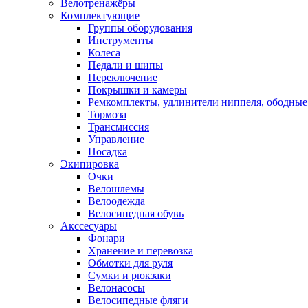
Велотренажёры
Комплектующие
Группы оборудования
Инструменты
Колеса
Педали и шипы
Переключение
Покрышки и камеры
Ремкомплекты, удлинители ниппеля, ободные
Тормоза
Трансмиссия
Управление
Посадка
Экипировка
Очки
Велошлемы
Велоодежда
Велосипедная обувь
Акссесуары
Фонари
Хранение и перевозка
Обмотки для руля
Сумки и рюкзаки
Велонасосы
Велосипедные фляги