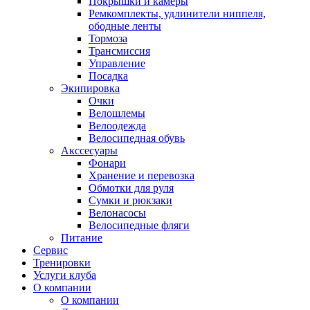
Покрышки и камеры
Ремкомплекты, удлинители ниппеля,
ободные ленты
Тормоза
Трансмиссия
Управление
Посадка
Экипировка
Очки
Велошлемы
Велоодежда
Велосипедная обувь
Акссесуары
Фонари
Хранение и перевозка
Обмотки для руля
Сумки и рюкзаки
Велонасосы
Велосипедные фляги
Питание
Сервис
Тренировки
Услуги клуба
О компании
О компании