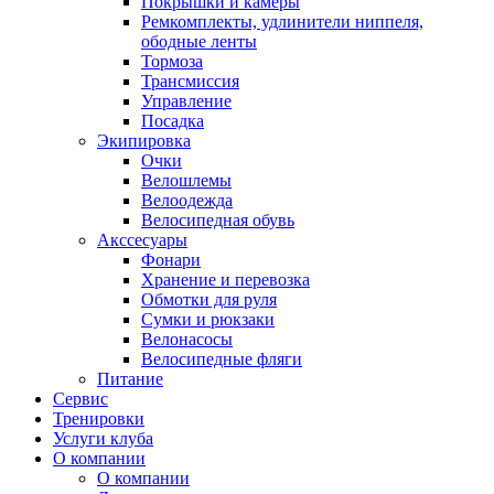
Покрышки и камеры
Ремкомплекты, удлинители ниппеля,
ободные ленты
Тормоза
Трансмиссия
Управление
Посадка
Экипировка
Очки
Велошлемы
Велоодежда
Велосипедная обувь
Акссесуары
Фонари
Хранение и перевозка
Обмотки для руля
Сумки и рюкзаки
Велонасосы
Велосипедные фляги
Питание
Сервис
Тренировки
Услуги клуба
О компании
О компании