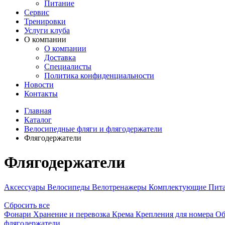
Питание
Сервис
Тренировки
Услуги клуба
О компании
О компании
Доставка
Специалисты
Политика конфиденциальности
Новости
Контакты
Главная
Каталог
Велосипедные фляги и флягодержатели
Флягодержатели
Флягодержатели
Аксессуары
Велосипеды
Велотренажеры
Комплектующие
Пит
Сбросить все
Фонари
Хранение и перевозка
Крема
Крепления для номера
Об
флягодержатели