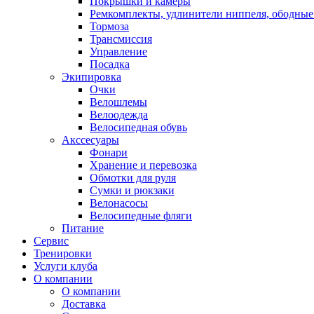
Покрышки и камеры
Ремкомплекты, удлинители ниппеля, ободные
Тормоза
Трансмиссия
Управление
Посадка
Экипировка
Очки
Велошлемы
Велоодежда
Велосипедная обувь
Акссесуары
Фонари
Хранение и перевозка
Обмотки для руля
Сумки и рюкзаки
Велонасосы
Велосипедные фляги
Питание
Сервис
Тренировки
Услуги клуба
О компании
О компании
Доставка