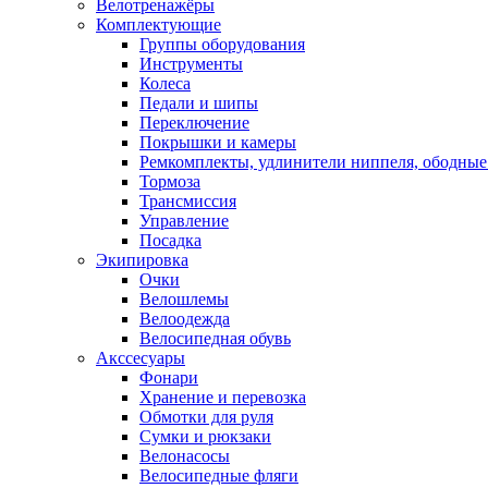
Велотренажёры
Комплектующие
Группы оборудования
Инструменты
Колеса
Педали и шипы
Переключение
Покрышки и камеры
Ремкомплекты, удлинители ниппеля, ободные
Тормоза
Трансмиссия
Управление
Посадка
Экипировка
Очки
Велошлемы
Велоодежда
Велосипедная обувь
Акссесуары
Фонари
Хранение и перевозка
Обмотки для руля
Сумки и рюкзаки
Велонасосы
Велосипедные фляги