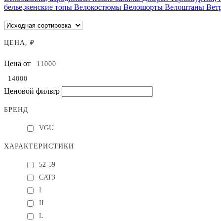
белье,женские топы
Велокостюмы
Велошорты
Велоштаны
Вет
ЦЕНА, ₽
Цена от
Ценовой фильтр
БРЕНД
VGU
ХАРАКТЕРИСТИКИ
52-59
CAT3
I
II
L