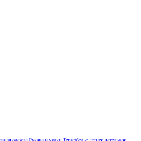
евная одежда
Рукава и чулки
Термобелье,летнее нательное