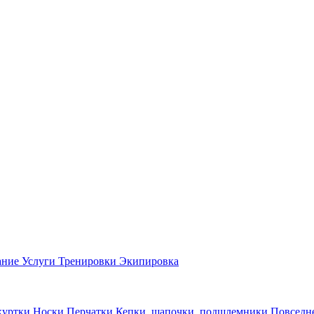
ание
Услуги
Тренировки
Экипировка
куртки
Носки
Перчатки
Кепки, шапочки, подшлемники
Повседн