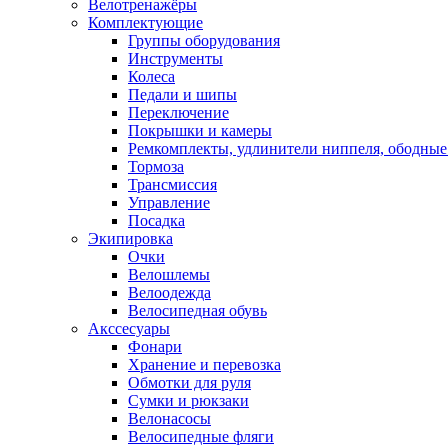
Велотренажёры
Комплектующие
Группы оборудования
Инструменты
Колеса
Педали и шипы
Переключение
Покрышки и камеры
Ремкомплекты, удлинители ниппеля, ободные
Тормоза
Трансмиссия
Управление
Посадка
Экипировка
Очки
Велошлемы
Велоодежда
Велосипедная обувь
Акссесуары
Фонари
Хранение и перевозка
Обмотки для руля
Сумки и рюкзаки
Велонасосы
Велосипедные фляги