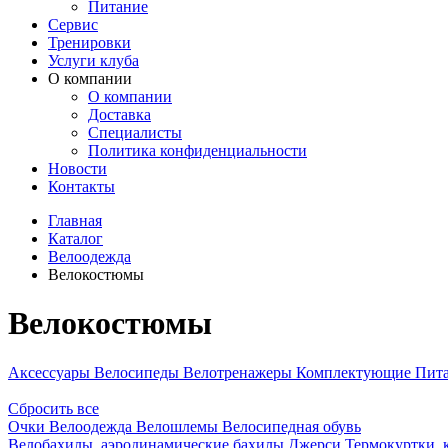
Питание
Сервис
Тренировки
Услуги клуба
О компании
О компании
Доставка
Специалисты
Политика конфиденциальности
Новости
Контакты
Главная
Каталог
Велоодежда
Велокостюмы
Велокостюмы
Аксессуары
Велосипеды
Велотренажеры
Комплектующие
Пит
Сбросить все
Очки
Велоодежда
Велошлемы
Велосипедная обувь
Велобахилы, аэродинамические бахилы
Джерси
Термокуртки, 