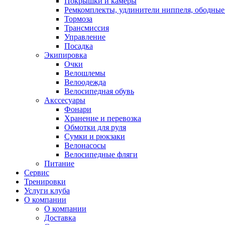
Покрышки и камеры
Ремкомплекты, удлинители ниппеля, ободные
Тормоза
Трансмиссия
Управление
Посадка
Экипировка
Очки
Велошлемы
Велоодежда
Велосипедная обувь
Акссесуары
Фонари
Хранение и перевозка
Обмотки для руля
Сумки и рюкзаки
Велонасосы
Велосипедные фляги
Питание
Сервис
Тренировки
Услуги клуба
О компании
О компании
Доставка