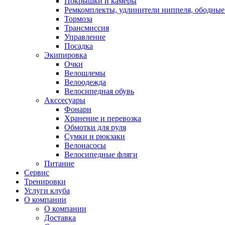
Покрышки и камеры
Ремкомплекты, удлинители ниппеля, ободные
Тормоза
Трансмиссия
Управление
Посадка
Экипировка
Очки
Велошлемы
Велоодежда
Велосипедная обувь
Акссесуары
Фонари
Хранение и перевозка
Обмотки для руля
Сумки и рюкзаки
Велонасосы
Велосипедные фляги
Питание
Сервис
Тренировки
Услуги клуба
О компании
О компании
Доставка