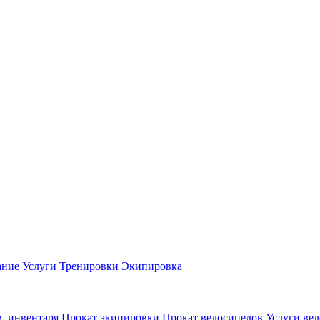
ание
Услуги
Тренировки
Экипировка
в, инвентаря
Прокат экипировки
Прокат велосипедов
Услуги вел