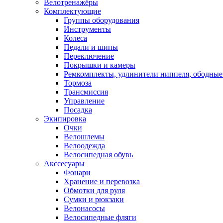
Велотренажёры
Комплектующие
Группы оборудования
Инструменты
Колеса
Педали и шипы
Переключение
Покрышки и камеры
Ремкомплекты, удлинители ниппеля, ободные
Тормоза
Трансмиссия
Управление
Посадка
Экипировка
Очки
Велошлемы
Велоодежда
Велосипедная обувь
Акссесуары
Фонари
Хранение и перевозка
Обмотки для руля
Сумки и рюкзаки
Велонасосы
Велосипедные фляги