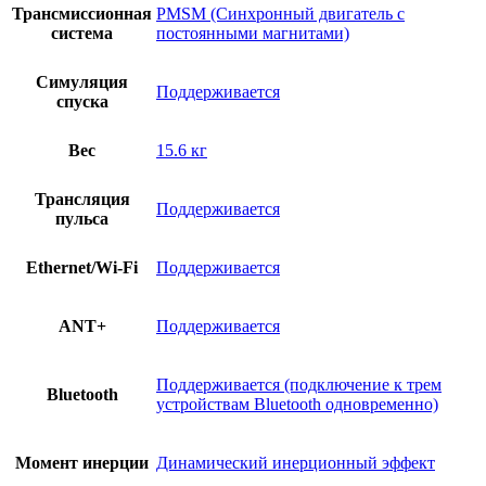
Трансмиссионная
PMSM (Синхронный двигатель с
система
постоянными магнитами)
Симуляция
Поддерживается
спуска
Вес
15.6 кг
Трансляция
Поддерживается
пульса
Ethernet/Wi-Fi
Поддерживается
ANT+
Поддерживается
Поддерживается (подключение к трем
Bluetooth
устройствам Bluetooth одновременно)
Момент инерции
Динамический инерционный эффект