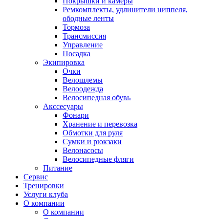
Покрышки и камеры
Ремкомплекты, удлинители ниппеля,
ободные ленты
Тормоза
Трансмиссия
Управление
Посадка
Экипировка
Очки
Велошлемы
Велоодежда
Велосипедная обувь
Акссесуары
Фонари
Хранение и перевозка
Обмотки для руля
Сумки и рюкзаки
Велонасосы
Велосипедные фляги
Питание
Сервис
Тренировки
Услуги клуба
О компании
О компании