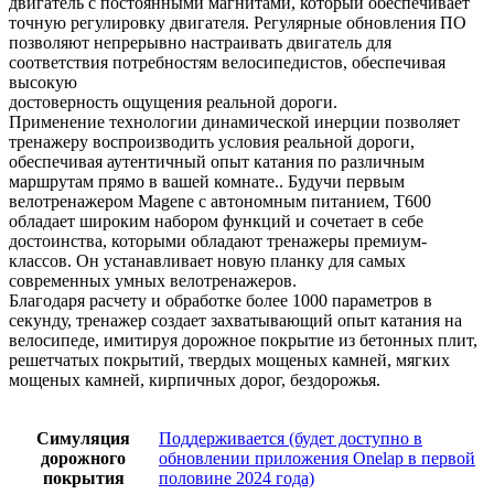
двигатель с постоянными магнитами, который обеспечивает
точную регулировку двигателя. Регулярные обновления ПО
позволяют непрерывно настраивать двигатель для
соответствия потребностям велосипедистов, обеспечивая
высокую
достоверность ощущения реальной дороги.
Применение технологии динамической инерции позволяет
тренажеру воспроизводить условия реальной дороги,
обеспечивая аутентичный опыт катания по различным
маршрутам прямо в вашей комнате.. Будучи первым
велотренажером Magene с автономным питанием, T600
обладает широким набором функций и сочетает в себе
достоинства, которыми обладают тренажеры премиум-
классов. Он устанавливает новую планку для самых
современных умных велотренажеров.
Благодаря расчету и обработке более 1000 параметров в
секунду, тренажер создает захватывающий опыт катания на
велосипеде, имитируя дорожное покрытие из бетонных плит,
решетчатых покрытий, твердых мощеных камней, мягких
мощеных камней, кирпичных дорог, бездорожья.
Симуляция
Поддерживается (будет доступно в
дорожного
обновлении приложения Onelap в первой
покрытия
половине 2024 года)