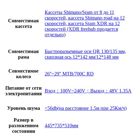
Кассеты Shimano/Sram от 8 до 11
скоростей, кассета Shimano road на 12
Совместимая
скоростей, кассета Sram XDR на 12
кассета
скоростей (XDR freehub продается
отдельно)
Совместимая
Быстроразъемные оси QR 130/135 мм,
рама
сквозная ось 12*142 мм/12*148 мм
Совместимое
26''~29'' MTB/700C RD
колесо
Питание от сети
Вход：100V~240V；Выход：48V 1.35A
электропитания
Уровень шума
<56db(на расстояние 1.5м при 25Км/ч)
Размер в
разложенном
445*735*510мм
состоянии