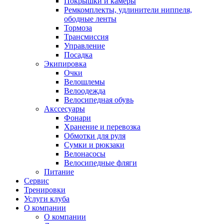
Покрышки и камеры
Ремкомплекты, удлинители ниппеля,
ободные ленты
Тормоза
Трансмиссия
Управление
Посадка
Экипировка
Очки
Велошлемы
Велоодежда
Велосипедная обувь
Акссесуары
Фонари
Хранение и перевозка
Обмотки для руля
Сумки и рюкзаки
Велонасосы
Велосипедные фляги
Питание
Сервис
Тренировки
Услуги клуба
О компании
О компании