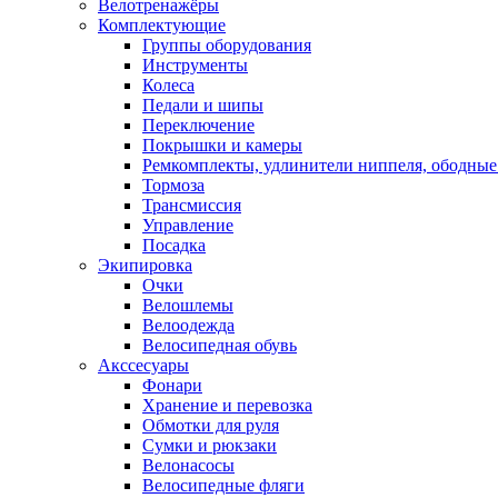
Велотренажёры
Комплектующие
Группы оборудования
Инструменты
Колеса
Педали и шипы
Переключение
Покрышки и камеры
Ремкомплекты, удлинители ниппеля, ободные
Тормоза
Трансмиссия
Управление
Посадка
Экипировка
Очки
Велошлемы
Велоодежда
Велосипедная обувь
Акссесуары
Фонари
Хранение и перевозка
Обмотки для руля
Сумки и рюкзаки
Велонасосы
Велосипедные фляги