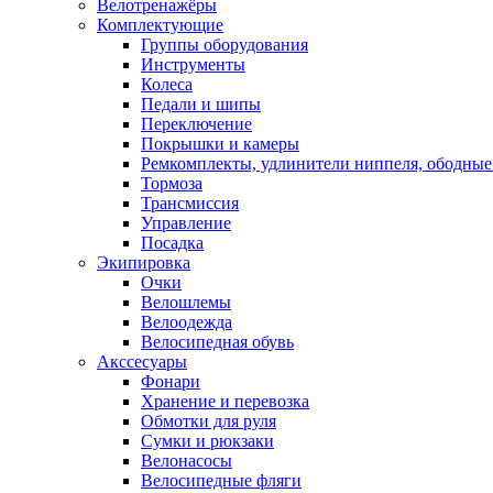
Велотренажёры
Комплектующие
Группы оборудования
Инструменты
Колеса
Педали и шипы
Переключение
Покрышки и камеры
Ремкомплекты, удлинители ниппеля, ободные
Тормоза
Трансмиссия
Управление
Посадка
Экипировка
Очки
Велошлемы
Велоодежда
Велосипедная обувь
Акссесуары
Фонари
Хранение и перевозка
Обмотки для руля
Сумки и рюкзаки
Велонасосы
Велосипедные фляги