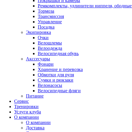
Покрышки и камеры
Ремкомплекты, удлинители ниппеля, ободные
Тормоза
Трансмиссия
Управление
Посадка
Экипировка
Очки
Велошлемы
Велоодежда
Велосипедная обувь
Акссесуары
Фонари
Хранение и перевозка
Обмотки для руля
Сумки и рюкзаки
Велонасосы
Велосипедные фляги
Питание
Сервис
Тренировки
Услуги клуба
О компании
О компании
Доставка