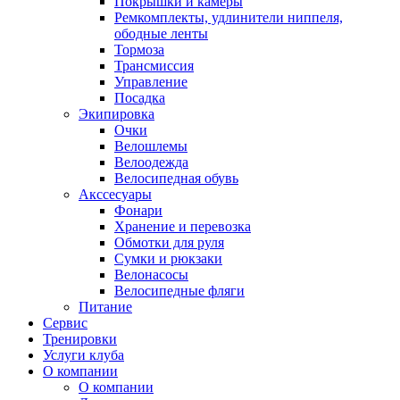
Покрышки и камеры
Ремкомплекты, удлинители ниппеля,
ободные ленты
Тормоза
Трансмиссия
Управление
Посадка
Экипировка
Очки
Велошлемы
Велоодежда
Велосипедная обувь
Акссесуары
Фонари
Хранение и перевозка
Обмотки для руля
Сумки и рюкзаки
Велонасосы
Велосипедные фляги
Питание
Сервис
Тренировки
Услуги клуба
О компании
О компании