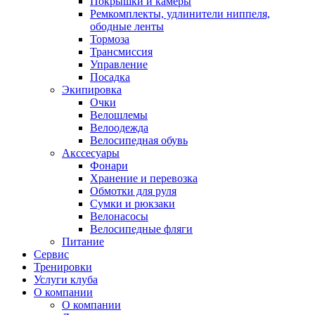
Покрышки и камеры
Ремкомплекты, удлинители ниппеля,
ободные ленты
Тормоза
Трансмиссия
Управление
Посадка
Экипировка
Очки
Велошлемы
Велоодежда
Велосипедная обувь
Акссесуары
Фонари
Хранение и перевозка
Обмотки для руля
Сумки и рюкзаки
Велонасосы
Велосипедные фляги
Питание
Сервис
Тренировки
Услуги клуба
О компании
О компании