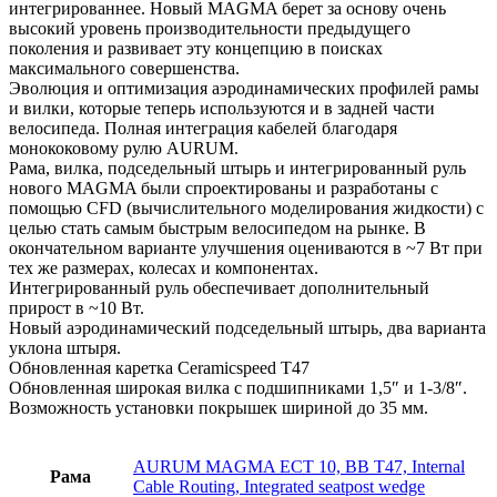
интегрированнее. Новый MAGMA берет за основу очень
высокий уровень производительности предыдущего
поколения и развивает эту концепцию в поисках
максимального совершенства.
Эволюция и оптимизация аэродинамических профилей рамы
и вилки, которые теперь используются и в задней части
велосипеда. Полная интеграция кабелей благодаря
монококовому рулю AURUM.
Рама, вилка, подседельный штырь и интегрированный руль
нового MAGMA были спроектированы и разработаны с
помощью CFD (вычислительного моделирования жидкости) с
целью стать самым быстрым велосипедом на рынке. В
окончательном варианте улучшения оцениваются в ~7 Вт при
тех же размерах, колесах и компонентах.
Интегрированный руль обеспечивает дополнительный
прирост в ~10 Вт.
Новый аэродинамический подседельный штырь, два варианта
уклона штыря.
Обновленная каретка Ceramicspeed T47
Обновленная широкая вилка с подшипниками 1,5″ и 1-3/8″.
Возможность установки покрышек шириной до 35 мм.
AURUM MAGMA ECT 10, BB T47, Internal
Рама
Cable Routing, Integrated seatpost wedge